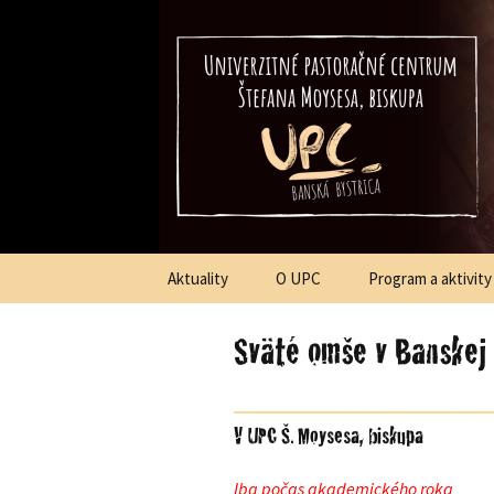
Štefana Moysesa, biskupa, Ban
Univerzitné
p
Preskočiť
Aktuality
O UPC
Program a aktivity
na
obsah
Sväté omše v Banskej 
V UPC Š. Moysesa, biskupa
Iba počas akademického roka