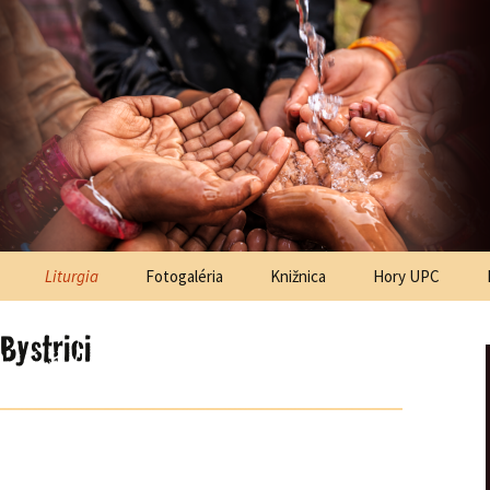
ská Bystrica
astoračné
centrum
Liturgia
Fotogaléria
Knižnica
Hory UPC
Bystrici