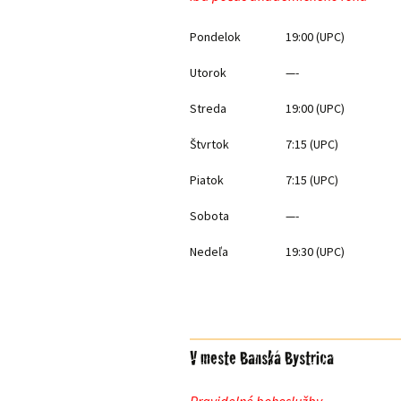
Pondelok
19:00 (UPC)
Utorok
—-
Streda
19:00 (UPC)
Štvrtok
7:15 (UPC)
Piatok
7:15 (UPC)
Sobota
—-
Nedeľa
19:30 (UPC)
V meste Banská Bystrica
Pravidelné bohoslužby