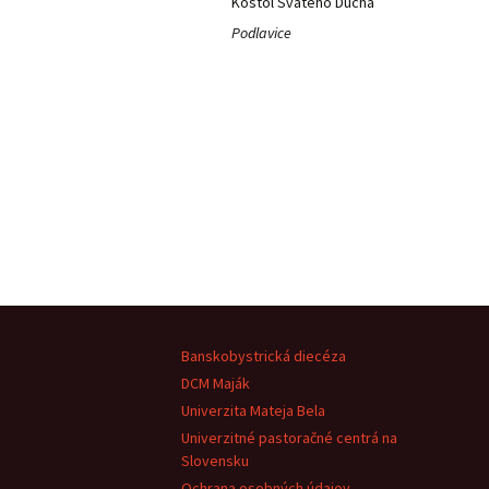
Kostol Svätého Ducha
Podlavice
Banskobystrická diecéza
DCM Maják
Univerzita Mateja Bela
Univerzitné pastoračné centrá na
Slovensku
Ochrana osobných údajov