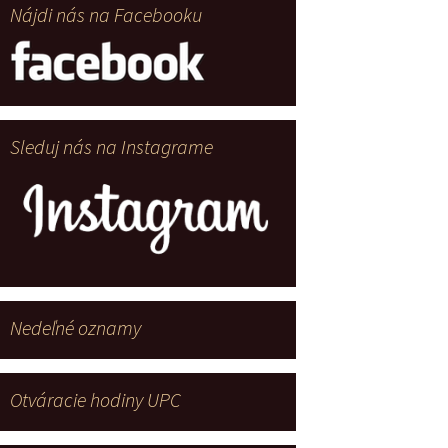
Nájdi nás na Facebooku
Sleduj nás na Instagrame
Nedeľné oznamy
Otváracie hodiny UPC