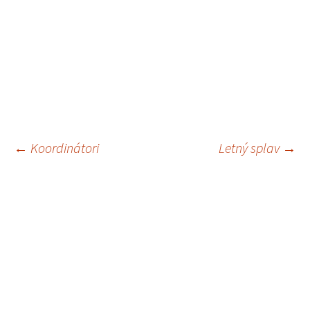
←
Koordinátori
Letný splav
→
Navigácia
článkami