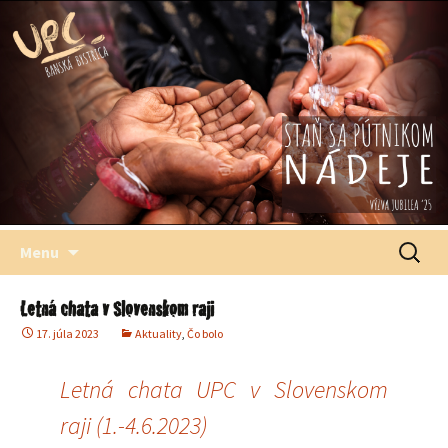
Štefana Moysesa, biskupa, Banská Bystrica
Univerzitné
pastoračné
centrum
Preskočiť
Hľadať:
Menu
na
obsah
Letná chata v Slovenskom raji
17. júla 2023
Aktuality
,
Čo bolo
Letná chata UPC v Slovenskom
raji (1.-4.6.2023)