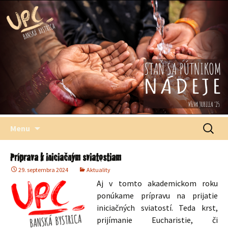
Štefana Moysesa, biskupa, Banská Bystrica
Univerzitné
pastoračné
centrum
Preskočiť
Hľadať:
Menu
na
obsah
Príprava k iniciačným sviatostiam
29. septembra 2024
Aktuality
Aj v tomto akademickom roku
ponúkame prípravu na prijatie
iniciačných sviatostí. Teda krst,
prijímanie Eucharistie, či