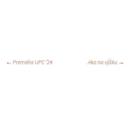
←
Premiéra UPC ’24
Ako na výšku
→
Navigácia
článkami