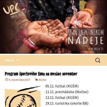
Štefana Moysesa, biskupa, Banská Bystrica
Univerzitné
pastoračné
centrum
Preskočiť
Hľadať:
Menu
na
obsah
Program športového tímu na mesiac november
4. novembra 2017
Archív
05.11. futbal (KGŠM)
11.11. prechádzka (Močiar)
12.11. futbal (KGŠM)
19.11. turistika (okolie BB)