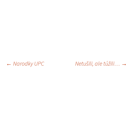
←
Narodky UPC
Netušili, ale túžili…
→
Navigácia
článkami