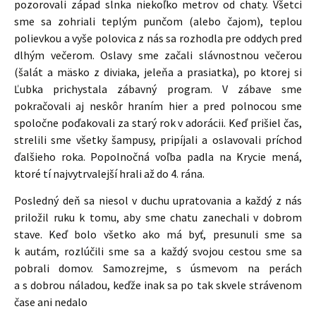
pozorovali západ slnka niekoľko metrov od chaty. Všetci
sme sa zohriali teplým punčom (alebo čajom), teplou
polievkou a vyše polovica z nás sa rozhodla pre oddych pred
dlhým večerom. Oslavy sme začali slávnostnou večerou
(šalát a mäsko z diviaka, jeleňa a prasiatka), po ktorej si
Ľubka prichystala zábavný program. V zábave sme
pokračovali aj neskôr hraním hier a pred polnocou sme
spoločne poďakovali za starý rok v adorácii. Keď prišiel čas,
strelili sme všetky šampusy, pripíjali a oslavovali príchod
ďalšieho roka. Popolnočná voľba padla na Krycie mená,
ktoré tí najvytrvalejší hrali až do 4. rána.
Posledný deň sa niesol v duchu upratovania a každý z nás
priložil ruku k tomu, aby sme chatu zanechali v dobrom
stave. Keď bolo všetko ako má byť, presunuli sme sa
k autám, rozlúčili sme sa a každý svojou cestou sme sa
pobrali domov. Samozrejme, s úsmevom na perách
a s dobrou náladou, keďže inak sa po tak skvele strávenom
čase ani nedalo