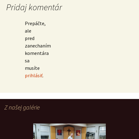
Pridaj komentár
Prepáčte,
ale
pred
zanechaním
komentára
sa
musíte
prihlásiť
.
Z našej galérie