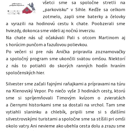
všetci sme sa spoločne stretli na
„parkovisku“ v Sihle. Keďže sa celkom
zotmelo, zapli sme baterky a čelovky
a vyrazili na hodinovú cestu k chate. Poobzerali sme
hviezdy, dokonca sme videli aj nočnú inverziu.
Na chate nás už očakávali Pali s otcom Martinom aj
s horúcim punčom a fazuľovou polievkou.
Po večeri si pre nás Anička pripravila zoznamovačky
a spoločný program sme ukončili svätou omšou. Niektorí
z nás to potiahli do skorých ranných hodín hraním
spoločenských hier.
Silvester sme začali fajnými raňajkami a prípravami na túru
na Klenovský Vepor. Po niečo vyše 3 hodinách cesty, ktorú
sme si spríjemňovali Timovým kvízom o zvieratách
a čiernymi historkami sme sa dostali na vrchol. Tam sme
vytiahli slaninku a chlebík, pripili sme si s ďalšími
silvestrovskými turistami a spoločne sme sa stíšili pri omši
okolo vatry. Ani nevieme ako ubehla cesta dolu a zrazu sme