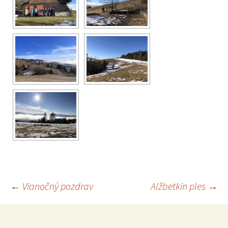
←
Vianočný pozdrav
Alžbetkin ples
→
Navigácia
článkami