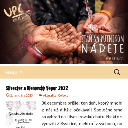
Štefana Moysesa, biskupa, Banská Bystrica
Univerzitné
pastoračné
centrum
Preskočiť
Hľadať:
Menu
na
obsah
Silvester a Klenovský Vepor 2022
2. januára 2023
Aktuality
,
Čo bolo
30.decembra prišiel ten deň, ktorý mnohí
z nás už dlhšie očakávali. Spoločne sme
sa vybrali na silvestrovskú chatu. Niektorí
vyrazili z Bystrice, niektorí z východu, no