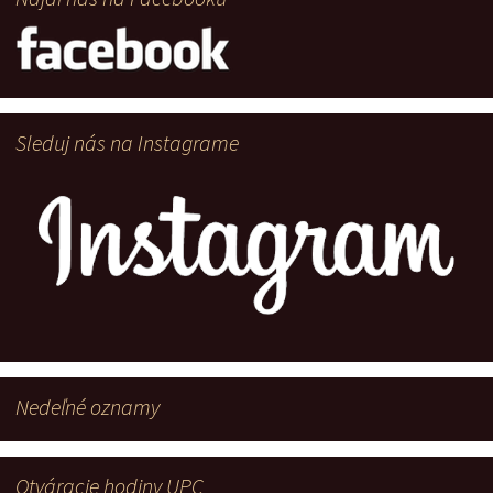
Sleduj nás na Instagrame
Nedeľné oznamy
Otváracie hodiny UPC