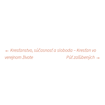
←
Kresťanstvo, súčasnosť a sloboda – Kresťan vo
Navigácia
verejnom živote
Púť zaľúbených
→
článkami