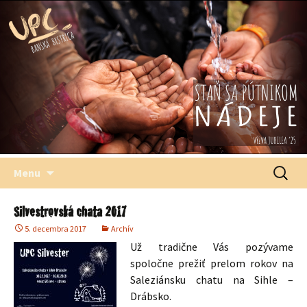
Štefana Moysesa, biskupa, Banská Bystrica
Univerzitné
pastoračné
centrum
Preskočiť
Hľadať:
Menu
na
obsah
Silvestrovská chata 2017
5. decembra 2017
Archív
Už tradične Vás pozývame
spoločne prežiť prelom rokov na
Saleziánsku chatu na Sihle –
Drábsko.