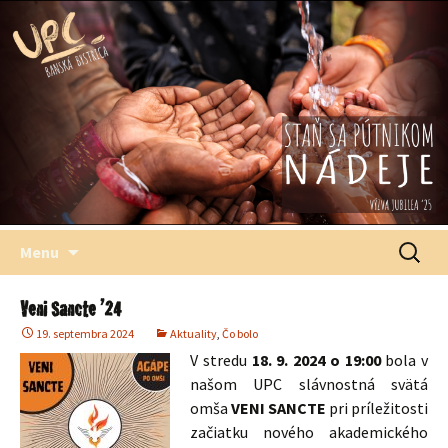
Štefana Moysesa, biskupa, Banská Bystrica
Univerzitné
pastoračné
centrum
Preskočiť
Hľadať:
Menu
na
obsah
Veni Sancte ’24
19. septembra 2024
Aktuality
,
Čo bolo
V stredu
18. 9. 2024 o 19:00
bola v
našom UPC slávnostná svätá
omša
VENI SANCTE
pri príležitosti
začiatku nového akademického