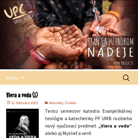
Štefana Moysesa, biskupa, Banská Bystrica
Univerzitné
pastoračné
centrum
Preskočiť
Hľadať:
Menu
na
obsah
Viera a veda (1)
12. februára 2025
Aktuality
,
Čo bolo
Tento semester katedra Evanjelikálnej
teológie a katechetiky PF UMB rozbieha
nový vyučovací predmet
„Viera a veda“
alebo aj Myslieť a veriť.