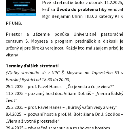
Prvé stretnutie bolo v utorok 11.2.2025,
keď sa
Úvodu do problematiky
venoval
Mgr. Benjamin Uhrin Th.D. z katedry KTK
PF UMB.
Priestor a zázemie ponúka Univerzitné pastoračné
centrum Š. Moysesa
a program prednášok a diskusii je
určený aj pre širokú verejnosť. Každý kto má záujem prísť, je
vítaný.
Termíny ďalších stretnutí
(Všetky stretnutia sú v UPC Š. Moysesa na Tajovského 53 v
Banskej Bystrici od 18.30 do 20:00)
25.2.2025 – prof. Pavel Hanes – „Čo je veda a čo je viera?“
11.3.2025 – pozvaný hosť doc. Viliam Dobiáš – „Viera a ľudský
život“
25.3.2025 – prof. Pavel Hanes – „Búrlivý vzťah vedy a viery“
8.4.2025 – pozvaní hostia prof. M. Boltižiar a Dr. J. Szollos –
„Viera a životné prostredie“
29.4.2025 – záverečné stretnutie a rozhovor s hosťom