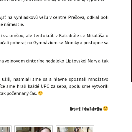
sť na vyhliadkovú vežu v centre Prešova, odkiaľ boli
né námestie.
li sv. omšou, ale tentokrát v Katedrále sv. Mikuláša o
 začali poberať na Gymnázium sv. Moniky a postupne sa
 na vojnovom cintoríne neďaleko Liptovskej Mary a tak
.
 užili, nasmiali sme sa a hlavne spoznali množstvo
síce sme hrali každé UPC za seba, spolu sme vytvorili
 tak požehnaný čas.
Report: Ivka Raketka