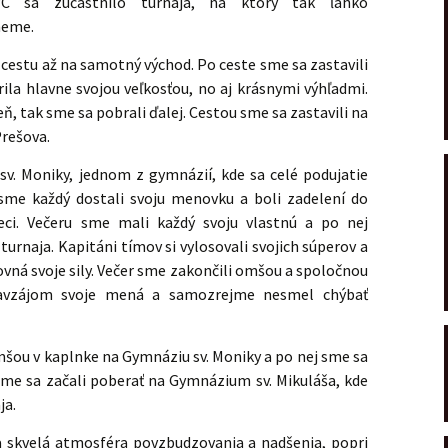
C sa zúčastnilo turnaja, na ktorý tak ľahko
neme.
ú cestu až na samotný východ. Po ceste sme sa zastavili
rila hlavne svojou veľkosťou, no aj krásnymi výhľadmi.
ň, tak sme sa pobrali ďalej. Cestou sme sa zastavili na
rešova.
v. Moniky, jednom z gymnázií, kde sa celé podujatie
sme každý dostali svoju menovku a boli zadelení do
veci. Večeru sme mali každý svoju vlastnú a po nej
urnaja. Kapitáni tímov si vylosovali svojich súperov a
ovná svoje sily. Večer sme zakončili omšou a spoločnou
 navzájom svoje mená a samozrejme nesmel chýbať
 omšou v kaplnke na Gymnáziu sv. Moniky a po nej sme sa
 sme sa začali poberať na Gymnázium sv. Mikuláša, kde
ja.
la skvelá atmosféra povzbudzovania a nadšenia, popri