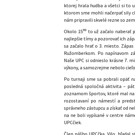
ktorej hrala hudba a všetci si to u
ktorom sme mohli načerpať sily ch
nám pripravili skvelé rezne so ze
Okolo 15⁰⁰ to už začalo naberať p
najlepšie tímy a pozorovať ich záp
sa začalo hrať o 3. miesto. Zápas 
Ružomberkom. Po napínavom zápa
Naše UPC si odnieslo krásne 7. mie
výkony, a samozrejme nebolo cieľo
Po turnaji sme sa pobrali opäť n
posledná spoločná aktivita – pát
zoznamom športov, ktoré mal na n
rozostavaní po námestí a predst
správneho zástupcu a získať od n
na ne boli vypísané v centre náme
UPCčiek.
Člen nášho UPCčka, Vilo, hľadal s