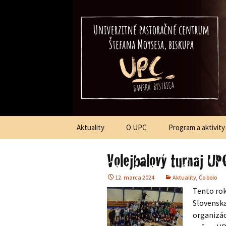
Štefana Moysesa, biskupa, Ban
Univerzitné
p
Preskočiť
Aktuality
O UPC
Program a aktivity
na
obsah
Volejbalový turnaj UP
12. marca 2024
Aktuality
,
Čo bolo
Tento rok
Slovens
organizác