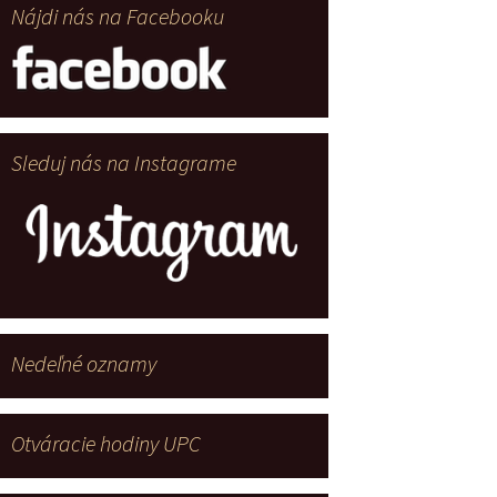
Nájdi nás na Facebooku
Sleduj nás na Instagrame
Nedeľné oznamy
Otváracie hodiny UPC