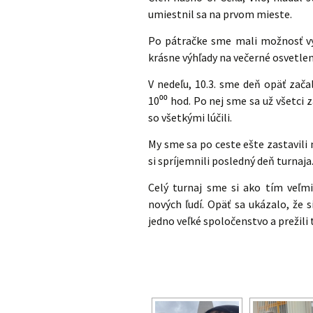
umiestnil sa na prvom mieste.
Po pátračke sme mali možnosť vyj
krásne výhľady na večerné osvetle
V nedeľu, 10.3. sme deň opäť zača
10⁰⁰ hod. Po nej sme sa už všetci
so všetkými lúčili.
My sme sa po ceste ešte zastavili
si spríjemnili posledný deň turnaja
Celý turnaj sme si ako tím veľmi
nových ľudí. Opäť sa ukázalo, že 
jedno veľké spoločenstvo a prežili