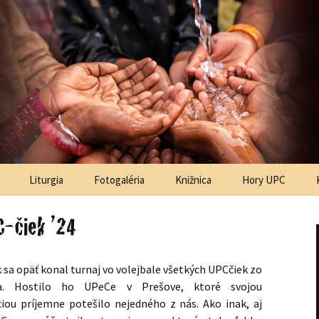
ská Bystrica
astoračné
centrum
Liturgia
Fotogaléria
Knižnica
Hory UPC
C-čiek ’24
 sa opäť konal turnaj vo volejbale všetkých UPCčiek zo
ka. Hostilo ho UPeCe v Prešove, ktoré svojou
iou príjemne potešilo nejedného z nás. Ako inak, aj