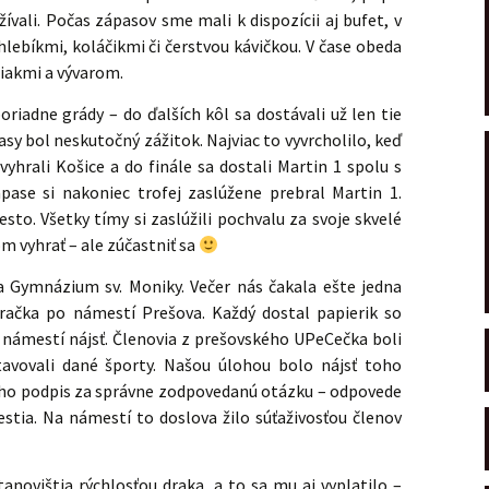
žívali. Počas zápasov sme mali k dispozícii aj bufet, v
lebíkmi, koláčikmi či čerstvou kávičkou. V čase obeda
miakmi a vývarom.
oriadne grády – do ďalších kôl sa dostávali už len tie
asy bol neskutočný zážitok. Najviac to vyvrcholilo, keď
vyhrali Košice a do finále sa dostali Martin 1 spolu s
se si nakoniec trofej zaslúžene prebral Martin 1.
sto. Všetky tímy si zaslúžili pochvalu za svoje skvelé
m vyhrať – ale zúčastniť sa
a Gymnázium sv. Moniky. Večer nás čakala ešte jedna
račka po námestí Prešova. Každý dostal papierik so
ámestí nájsť. Členovia z prešovského UPeCečka boli
avovali dané športy. Našou úlohou bolo nájsť toho
eho podpis za správne zodpovedanú otázku – odpovede
stia. Na námestí to doslova žilo súťaživosťou členov
tanovištia rýchlosťou draka, a to sa mu aj vyplatilo –