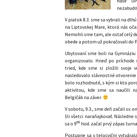
naše UP
nezabud
V piatok 8.3. sme sa vybrali na dlh
na Liptovskej Mare, ktorá nás oča
Nemohli sme tam, ale ostať celý de
obede a potom už pokračovali do P
Ubytovaní sme boli na Gymnáziu s
organizovalo. Hneď po príchode 
tried, kde sme si zložili svoje 
nasledovalo slávnostné otvorenie t
bolo rozhodnuté, s kým si kto por
aktivitou, kde sme sa naučili
Belgičák na záver.
V sobotu, 9.3., sme deň začali sv.
šli všetci naraňajkovať. Následne
sa o 9⁰⁰ hod. začal prvý zápas turna
Postupne sa v telocvični vytvára