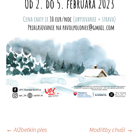
←
Alžbetkin ples
Modlitby chvál
→
Navigácia