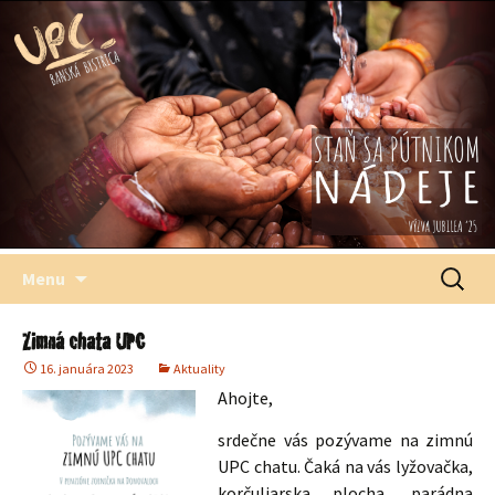
Štefana Moysesa, biskupa, Banská Bystrica
Univerzitné
pastoračné
centrum
Preskočiť
Hľadať:
Menu
na
obsah
Zimná chata UPC
16. januára 2023
Aktuality
Ahojte,
srdečne vás pozývame na zimnú
UPC chatu. Čaká na vás lyžovačka,
korčuliarska plocha, parádna