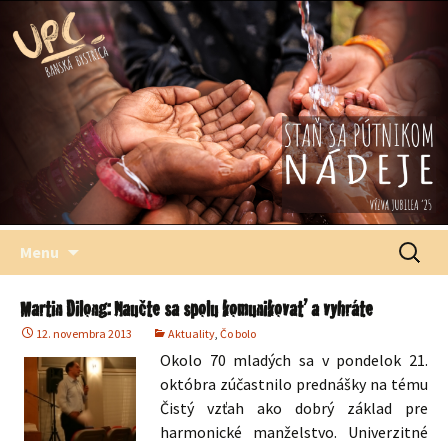
Štefana Moysesa, biskupa, Banská Bystrica
Univerzitné
pastoračné
centrum
Preskočiť
Hľadať:
Menu
na
obsah
Martin Dilong: Naučte sa spolu komunikovať a vyhráte
12. novembra 2013
Aktuality
,
Čo bolo
Okolo 70 mladých sa v pondelok 21.
októbra zúčastnilo prednášky na tému
Čistý vzťah ako dobrý základ pre
harmonické manželstvo. Univerzitné