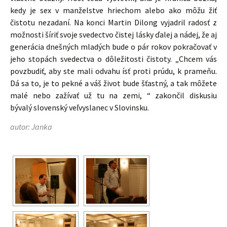
kedy je sex v manželstve hriechom alebo ako môžu žiť
čistotu nezadaní. Na konci Martin Dilong vyjadril radosť z
možnosti šíriť svoje svedectvo čistej lásky ďalej a nádej, že aj
generácia dnešných mladých bude o pár rokov pokračovať v
jeho stopách svedectva o dôležitosti čistoty. „Chcem vás
povzbudiť, aby ste mali odvahu ísť proti prúdu, k prameňu.
Dá sa to, je to pekné a váš život bude šťastný, a tak môžete
malé nebo zažívať už tu na zemi, “ zakončil diskusiu
bývalý slovenský veľvyslanec v Slovinsku.
autor: Janka