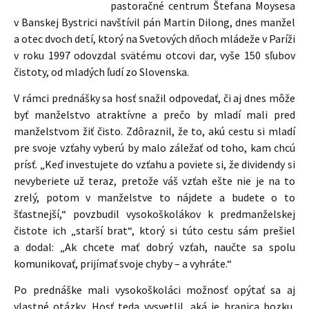
pastoračné centrum Štefana Moysesa
v Banskej Bystrici navštívil pán Martin Dilong, dnes manžel
a otec dvoch detí, ktorý na Svetových dňoch mládeže v Paríži
v roku 1997 odovzdal svätému otcovi dar, vyše 150 sľubov
čistoty, od mladých ľudí zo Slovenska.
V rámci prednášky sa hosť snažil odpovedať, či aj dnes môže
byť manželstvo atraktívne a prečo by mladí mali pred
manželstvom žiť čisto. Zdôraznil, že to, akú cestu si mladí
pre svoje vzťahy vyberú by malo záležať od toho, kam chcú
prísť. „Keď investujete do vzťahu a poviete si, že dividendy si
nevyberiete už teraz, pretože váš vzťah ešte nie je na to
zrelý, potom v manželstve to nájdete a budete o to
šťastnejší,“ povzbudil vysokoškolákov k predmanželskej
čistote ich „starší brat“, ktorý si túto cestu sám prešiel
a dodal: „Ak chcete mať dobrý vzťah, naučte sa spolu
komunikovať, prijímať svoje chyby – a vyhráte.“
Po prednáške mali vysokoškoláci možnosť opýtať sa aj
vlastné otázky. Hosť teda vysvetlil, aká je hranica bozku,