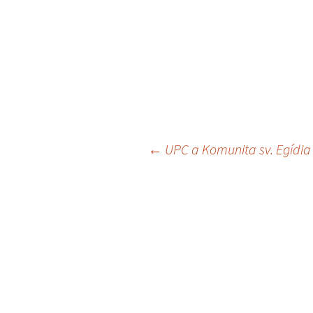
←
UPC a Komunita sv. Egídia
Navigácia
článkami