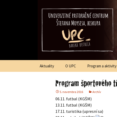
Štefana Moysesa, biskupa, Ban
Univerzitné
p
Preskočiť
Aktuality
O UPC
Program a aktivity
na
obsah
Program športového t
5. novembra 2016
Archív
06.11. futbal (KGŠM)
13.11. futbal (KGŠM)
17.11. turistika (upresní sa)