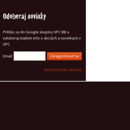
Odoberaj novinky
Prihlás sa do Google skupiny UPC BB a
odoberaj mailom info o akciách a novinkach v
UPC
Email:
Navštíviť túto skupinu