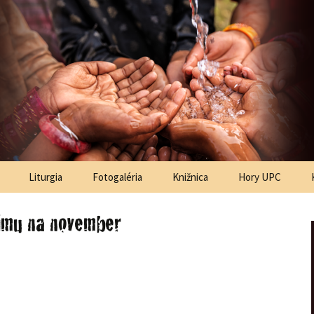
ská Bystrica
astoračné
centrum
Liturgia
Fotogaléria
Knižnica
Hory UPC
ímu na november