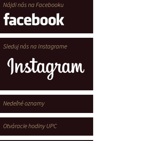
Nájdi nás na Facebooku
Sleduj nás na Instagrame
Nedeľné oznamy
Otváracie hodiny UPC