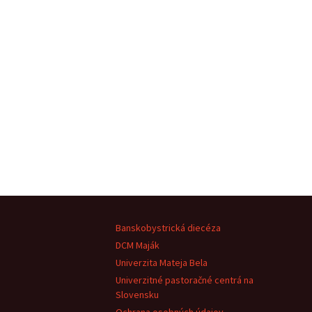
Banskobystrická diecéza
DCM Maják
Univerzita Mateja Bela
Univerzitné pastoračné centrá na
Slovensku