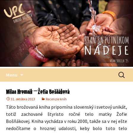
Štefana Moysesa, biskupa, Banská Bystrica
Univerzitné
pastoračné
centrum
Preskočiť
Hľadať:
Menu
na
obsah
Milan Hromník – Žofia Bošňáková
31. októbra 2013
Recenzie kníh
Táto brožovaná kniha pripomína slovenský i svetový unikát,
totiž zachované štyristo ročné telo matky Žofie
Bošňákovej. Kniha vychádza v roku 2000, takže sa v nej ešte
nedočítame o hroznej udalosti, keby bolo toto telo