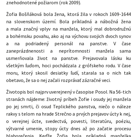
znehodnotené požiarom (rok 2009).
Žofia Bošňáková bola žena, ktorá žila v rokoch 1609-1644
na slovenskom území. Bola príkladná a nábožná žena
a mala značný vplyv na manžela, ktorý mal dobrodružnú
a bohémsku povahu, ako aj na výchovu svojich dvoch synov
a na podriadený personál na panstve. V čase
zaneprázdnenosti a neprítomnosti manžela sama
usmerňovala život na panstve. Prejavovala lásku ku
všetkým ľuďom, hoci pochádzala z grófskeho rodu. V čase
moru, ktorý skosil desiatky ľudí, starala sa o nich tak
obetavo, že sa o nej začali rozprávať zázračné veci.
Životopis bol najprv uverejnený v časopise Posol. Na 56-tich
stranách nájdeme: životný príbeh Žofie i osudy jej manžela
po jej smrti, či osud Teplického panstva, niečo o náleze
rakvy s telom na hrade Strečno a prvých prejavov úcty k nej,
o verejnej úcte, svedectvá, povesti, literatúru, poéziu,
výtvarné umenie, stopy úcty dnes až po začatie procesu
blahorečenia. Keďže Žofia bola príkladná manželka