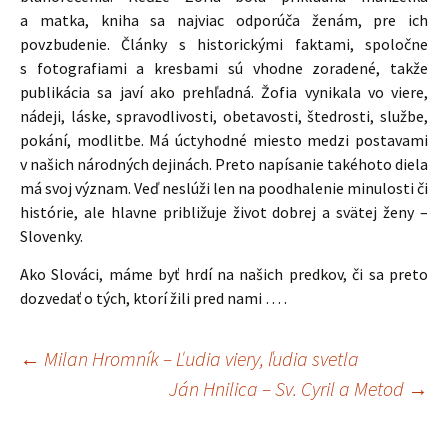
a matka, kniha sa najviac odporúča ženám, pre ich
povzbudenie. Články s historickými faktami, spoločne
s fotografiami a kresbami sú vhodne zoradené, takže
publikácia sa javí ako prehľadná. Žofia vynikala vo viere,
nádeji, láske, spravodlivosti, obetavosti, štedrosti, službe,
pokání, modlitbe. Má úctyhodné miesto medzi postavami
v našich národných dejinách. Preto napísanie takéhoto diela
má svoj význam. Veď neslúži len na poodhalenie minulosti či
histórie, ale hlavne približuje život dobrej a svätej ženy –
Slovenky.
Ako Slováci, máme byť hrdí na našich predkov, či sa preto
dozvedať o tých, ktorí žili pred nami … .
←
Milan Hromník – Ľudia viery, ľudia svetla
Navigácia
Ján Hnilica – Sv. Cyril a Metod
→
článkami